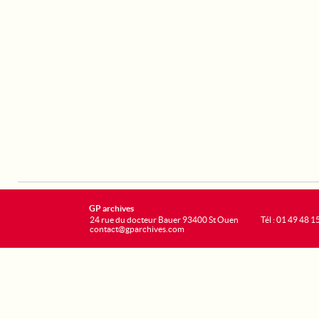
GP archives
24 rue du docteur Bauer 93400 St Ouen
Tél : 01 49 48 1
contact@gparchives.com