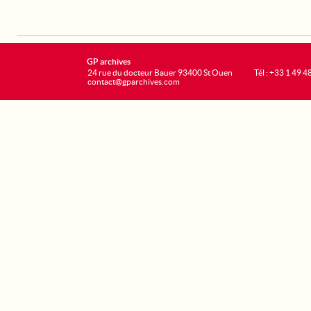
GP archives
24 rue du docteur Bauer 93400 St Ouen
Tél : +33 1 49 4
contact@gparchives.com