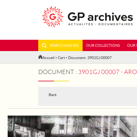
SEARCH AND SEE
OUR COLLECTIONS
OUR 
Accueil
>
Cart
> Document : 3901GJ 00007
DOCUMENT :
3901GJ 00007 - AROUND THE 
Back