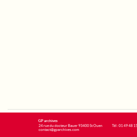
GP archives
24 rue du docteur Bauer 93400 St Ouen
Tél : 01 49 48 1
contact@gparchives.com