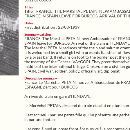
3912GJ 00003
Titles
Title :
FRANCE. THE MARSHAL PETAIN, NEW AMBASSA
FRANCE IN SPAIN LEAVE FOR BURGOS. ARRIVAL OF TH
Dates
First distribution : 22/03/1939
Summary catalog
FRANCE. The Marshal PETAIN, new Ambassador of FRAN
SPAIN leave for BURGOS. Arrival of the train in HENDAYE 
The Marshal PETAIN reduces of the train and salut in otant 
It is welcomed by a small girl who presents it a sheaf of flo
by a brass band. It returns on foot to the border post then 
the meeting of the General VAYGORI. They greet themselves
middle of the international bridge. Close-up on a civilian g
SPAIN, civil war, soldier, policy, official visit, diplomat.
Descriptive summary
France. Le Maréchal PETAIN, nouvel Ambassadeur de FR
ESPAGNE part pour BURGOS.
Arrivée du train en gare d'HENDAYE.
Le Maréchal PETAIN descend du train et salut en otant son 
Il est accueilli par une petite fille qui lui présente une gerbe
et par une fanfare.
Il se rend à pied au poste frontière puis va à la rencontre d