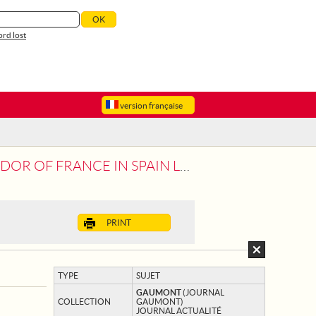
rd lost
version française
VE FOR BURGOS. ARRIVAL OF THE TRAIN
PRINT
TYPE
SUJET
GAUMONT
(JOURNAL
COLLECTION
GAUMONT)
JOURNAL ACTUALITÉ