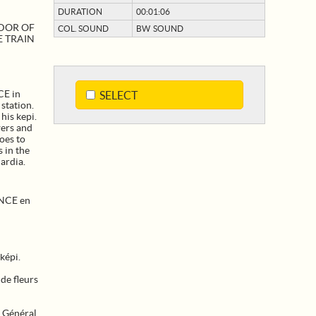
DURATION
00:01:06
DOR OF
COL. SOUND
BW SOUND
E TRAIN
CE in
SELECT
station.
his kepi.
wers and
goes to
 in the
uardia.
ANCE en
képi.
 de fleurs
u Général