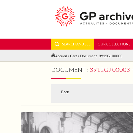
SEARCH AND SEE
OUR COLLECTIONS
Accueil
>
Cart
> Document : 3912GJ 00003
DOCUMENT :
3912GJ 00003 - FRAN
Back