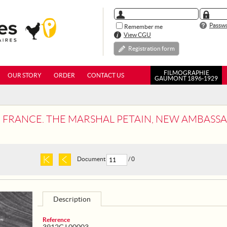
Passwo
Remember me
View CGU
Registration form
FILMOGRAPHIE
OUR STORY
ORDER
CONTACT US
GAUMONT 1896-1929
CE. THE MARSHAL PETAIN, NEW AMBASSADOR OF FRANCE IN SPAIN LEA
Document
/ 0
Description
Reference