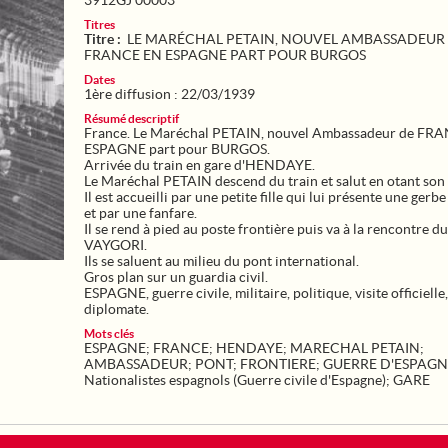
3912GJ 00003
Titres
Titre :
LE MARÉCHAL PETAIN, NOUVEL AMBASSADEUR
FRANCE EN ESPAGNE PART POUR BURGOS
Dates
1ère diffusion : 22/03/1939
Résumé descriptif
France. Le Maréchal PETAIN, nouvel Ambassadeur de FR
ESPAGNE part pour BURGOS.
Arrivée du train en gare d'HENDAYE.
Le Maréchal PETAIN descend du train et salut en otant son 
Il est accueilli par une petite fille qui lui présente une gerbe
et par une fanfare.
Il se rend à pied au poste frontière puis va à la rencontre d
VAYGORI.
Ils se saluent au milieu du pont international.
Gros plan sur un guardia civil.
ESPAGNE, guerre civile, militaire, politique, visite officielle,
diplomate.
Mots clés
ESPAGNE
;
FRANCE
;
HENDAYE
;
MARECHAL PETAIN
;
AMBASSADEUR
;
PONT
;
FRONTIERE
;
GUERRE D'ESPAGN
Nationalistes espagnols (Guerre civile d'Espagne)
;
GARE