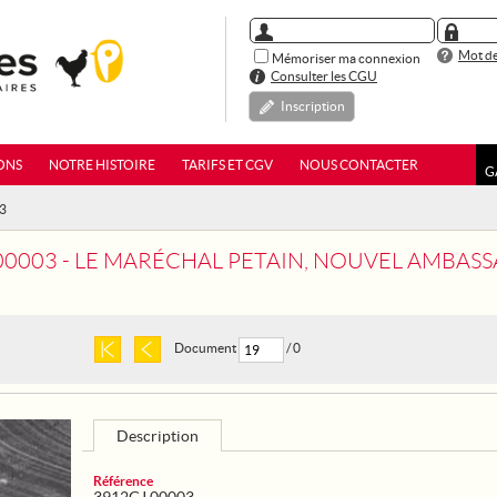
Mot de
Mémoriser ma connexion
Consulter les CGU
Inscription
ONS
NOTRE HISTOIRE
TARIFS ET CGV
NOUS CONTACTER
G
03
003 - LE MARÉCHAL PETAIN, NOUVEL AMBASSADEUR DE FRAN
Document
/ 0
Description
Référence