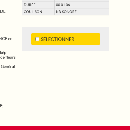
DURÉE
00:01:06
 DE
COUL. SON
NB SONORE
ANCE en
SÉLECTIONNER
képi.
 de fleurs
u Général
E
;