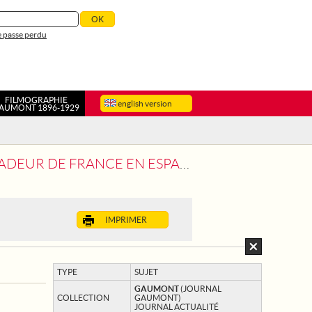
 passe perdu
FILMOGRAPHIE
english version
AUMONT 1896-1929
CE EN ESPAGNE PART POUR BURGOS
IMPRIMER
TYPE
SUJET
GAUMONT
(JOURNAL
COLLECTION
GAUMONT)
JOURNAL ACTUALITÉ