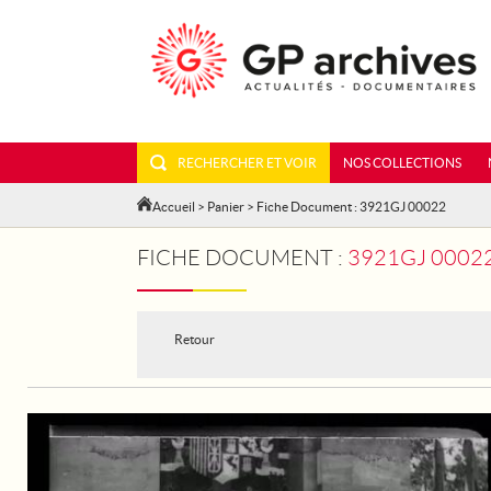
RECHERCHER ET VOIR
NOS COLLECTIONS
Accueil
>
Panier
> Fiche Document : 3921GJ 00022
FICHE DOCUMENT :
3921GJ 00022
Retour