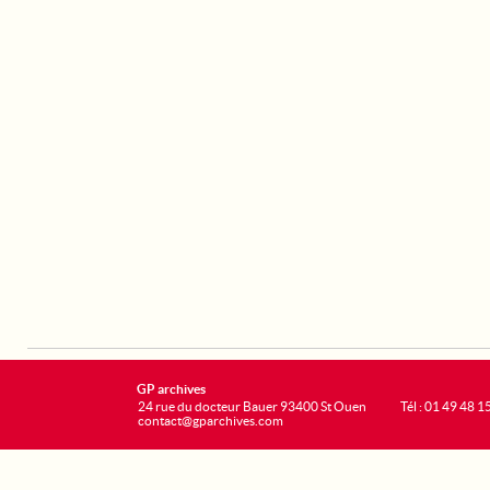
GP archives
24 rue du docteur Bauer 93400 St Ouen
Tél : 01 49 48 1
contact@gparchives.com