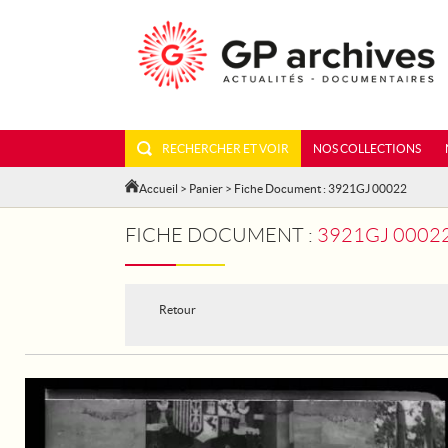
RECHERCHER ET VOIR
NOS COLLECTIONS
Accueil
>
Panier
> Fiche Document : 3921GJ 00022
FICHE DOCUMENT :
3921GJ 00022
Retour