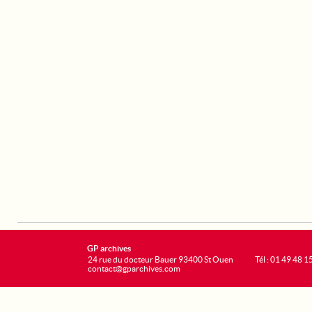
GP archives
24 rue du docteur Bauer 93400 St Ouen
Tél : 01 49 48 1
contact@gparchives.com