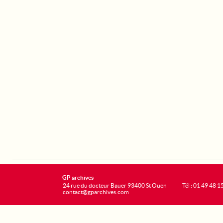
GP archives
24 rue du docteur Bauer 93400 St Ouen
Tél : 01 49 48 1
contact@gparchives.com