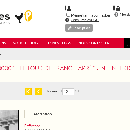
Mot de
Mémoriser ma connexion
Consulter les CGU
Inscription
ONS
NOTRE HISTOIRE
TARIFS ET CGV
NOUS CONTACTER
G
04
00004 - LE TOUR DE FRANCE. APRÈS UNE INTER
Document
/ 0
Description
Référence