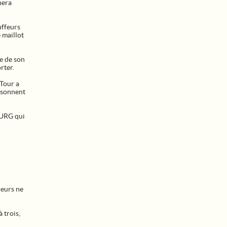
nera
uffeurs
 maillot
re de son
rter.
 Tour a
aisonnent
OURG qui
reurs ne
 trois,