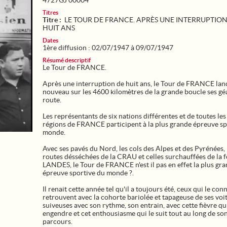
4727GJ 00004
Titres
Titre :
LE TOUR DE FRANCE. APRÈS UNE INTERRUPTION
HUIT ANS
Dates
1ère diffusion : 02/07/1947 à 09/07/1947
Résumé descriptif
Le Tour de FRANCE.
Après une interruption de huit ans, le Tour de FRANCE lan
nouveau sur les 4600 kilomètres de la grande boucle ses géa
route.
Les représentants de six nations différentes et de toutes le
régions de FRANCE participent à la plus grande épreuve sp
monde.
Avec ses pavés du Nord, les cols des Alpes et des Pyrénées, 
routes désséchées de la CRAU et celles surchauffées de la f
LANDES, le Tour de FRANCE n'est il pas en effet la plus gr
épreuve sportive du monde ?.
Il renait cette année tel qu'il a toujours été, ceux qui le con
retrouvent avec la cohorte bariolée et tapageuse de ses voi
suiveuses avec son rythme, son entrain, avec cette fièvre qu'
engendre et cet enthousiasme qui le suit tout au long de so
parcours.