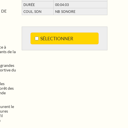
DURÉE
00:04:03
 DE
COUL. SON
NB SONORE
SÉLECTIONNER
ce à
nts de la
s grandes
ortive du
les
orêt des
ande
nurent le
tures
il
n