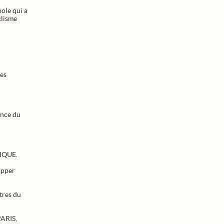
ole qui a
clisme
les
ance du
GIQUE.
apper
tres du
PARIS,