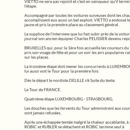
VIETTO ne sera pas rejoint et c'est en vainqueur qu'il termi
l'étape.
Accompagné par toutes les voitures suiveuses dont les cha
accomplissent eux aussi un bel exploit, VIETTO a endossé le
jaune et pris la première place au classement général.
Le supplice de l'interview que lui fait subir près de la voitu
journal son ancien équipier Charles PELISSIER devenu repo
BRUXELLES qui, pour la 1ère fois accueille les coureurs du
pris son visage de fête et pour un soir les airs populaires r
sur les places.
La troisième étape doit mener les concurrents à LUXEMB
lui aussi voit le Tour pour la première fois.
Dès le départ le nordiste DELILLE s'é Suite du texte.
Le Tour de FRANCE.
Quatrième étape LUXEMBOURG - STRASBOURG.
Les douches que les fervents du Tour administrent aux cou
sont jamais refusées.
Après une échappée tentée malgré la chaleur accablante, à à
ROBIC et RUBLER se détachent et ROBIC termine seul à