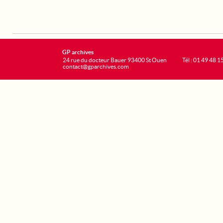
GP archives
24 rue du docteur Bauer 93400 St Ouen
Tél : 01 49 48 1
contact@gparchives.com