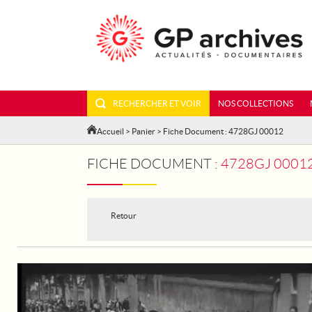
RECHERCHER ET VOIR
NOS COLLECTIONS
Accueil
>
Panier
> Fiche Document : 4728GJ 00012
FICHE DOCUMENT :
4728GJ 00012 - T
Retour