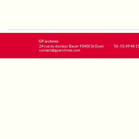
GP archives
24 rue du docteur Bauer 93400 St Ouen
Tél : 01 49 48 1
contact@gparchives.com