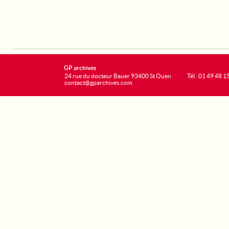
GP archives
24 rue du docteur Bauer 93400 St Ouen
Tél : 01 49 48 1
contact@gparchives.com