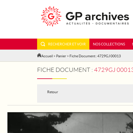
RECHERCHER ET VOIR
NOS COLLECTIONS
Accueil
>
Panier
> Fiche Document : 4729GJ 00013
FICHE DOCUMENT :
4729GJ 00013 - APRÈS 
Retour