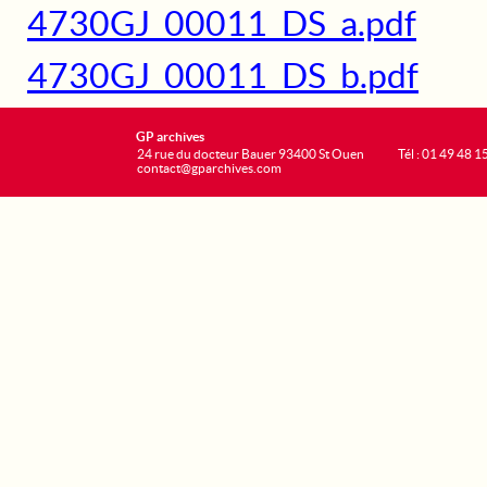
4730GJ_00011_DS_a.pdf
4730GJ_00011_DS_b.pdf
GP archives
24 rue du docteur Bauer 93400 St Ouen
Tél : 01 49 48 1
contact@gparchives.com