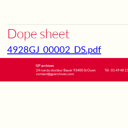
Dope sheet
4928GJ_00002_DS.pdf
GP archives
24 rue du docteur Bauer 93400 St Ouen
Tél : 01 49 48 1
contact@gparchives.com