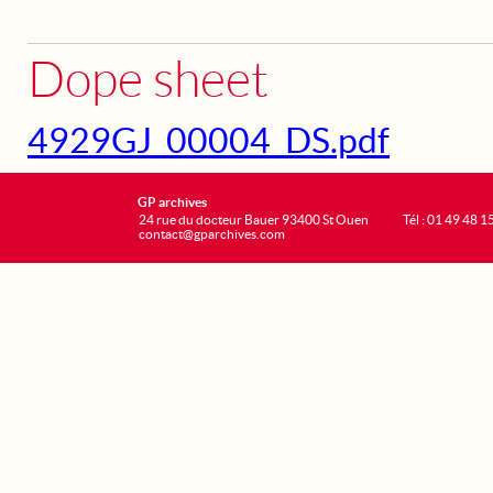
Dope sheet
4929GJ_00004_DS.pdf
GP archives
24 rue du docteur Bauer 93400 St Ouen
Tél : 01 49 48 1
contact@gparchives.com