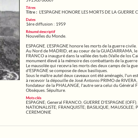
5915GJ 00007
Titres
Titre :
L'ESPAGNE HONORE LES MORTS DE LA GUERRE C
Dates
1ère diffusion : 1959
Résumé descriptif
Nouvelles du Monde.
ESPAGNE. L'ESPAGNE honore les morts de la guerre civile.
Au Nord de MADRID, et au coeur de la GUADARRAMA, le
FRANCO a inauguré dans la vallée des tués (Valle de los Cai
monument élevé à la mémoire des combattants de la guerre c
Le mausolée qui recevra les morts des deux camps de la gue
d'ESPAGNE se compose de deux basiliques.
Sous le maître autel deux caveaux ont été aménagés, l'un es
à recevoir la dépouille de José Antonio PRIMO de RIVERA,
fondateur de la PHALANGE, l'autre sera celui du Généra
Obsèques. Sépulture.
Mots clés
ESPAGNE
;
General FRANCO
;
GUERRE D'ESPAGNE (OFF)
;
NATIONALISTE
;
FRANQUISTE
;
BASILIQUE
;
MAUSOLEE
;
CEREMONIE