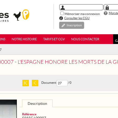
Mot de
Mémoriser ma connexion
Consulter les CGU
Inscription
ONS
NOTRE HISTOIRE
TARIFS ET CGV
NOUS CONTACTER
G
07
00007 - L'ESPAGNE HONORE LES MORTS DE LA G
Document
/ 0
Description
Référence