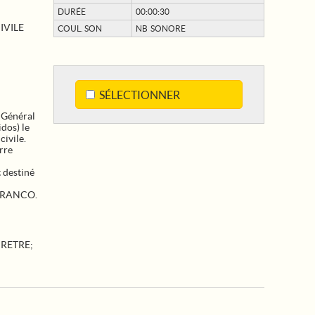
DURÉE
00:00:30
IVILE
COUL. SON
NB SONORE
SÉLECTIONNER
 Général
dos) le
ivile.
rre
t destiné
l FRANCO.
PRETRE
;