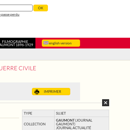
 passe perdu
FILMOGRAPHIE
english version
AUMONT 1896-1929
UERRE CIVILE
IMPRIMER
TYPE
SUJET
GAUMONT
(JOURNAL
COLLECTION
GAUMONT)
JOURNAL ACTUALITÉ