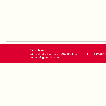
GP archives
24 rue du docteur Bauer 93400 St Ouen
Tél : 01 49 48 1
contact@gparchives.com