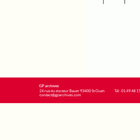
GP archives
24 rue du docteur Bauer 93400 St Ouen
Tél : 01 49 48 1
contact@gparchives.com