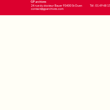
GP archives
24 rue du docteur Bauer 93400 St Ouen
Tél : 01 49 48 1
contact@gparchives.com