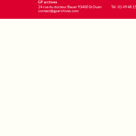
GP archives
24 rue du docteur Bauer 93400 St Ouen
Tél : 01 49 48 1
contact@gparchives.com