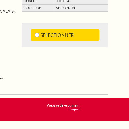
DURÉE
00:01:54
COUL. SON
NB SONORE
CALAIS).
SÉLECTIONNER
E
;
Website development
Skopus