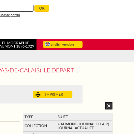
 passe perdu
FILMOGRAPHIE
english version
AUMONT 1896-1929
ÉPART DU 30E TOUR DE FRANCE CYCLISTE
IMPRIMER
TYPE
SUJET
GAUMONT
(JOURNAL ECLAIR)
COLLECTION
JOURNAL ACTUALITÉ