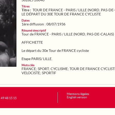
3628EJ 26040
Titres
Titre :
TOUR DE FRANCE - PARIS / LILLE (NORD, PAS-DE-
LE DÉPART DU 30E TOUR DE FRANCE CYCLISTE
Dates
1ère diffusion : 08/07/1936
Résumé descriptif
Tour de FRANCE - PARIS / LILLE (NORD, PAS-DE-CALAIS)
AFFICHETTE
Le départ du 30e Tour de FRANCE cycliste
Etape PARIS/ LILLE.
Mots clés
FRANCE
;
SPORT
;
CYCLISME
;
TOUR DE FRANCE CYCLIST
VELOCISTE
;
SPORTIF
Mentions légales
English version
1 49 48 15 15