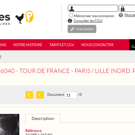
Mot de
Mémoriser ma connexion
Consulter les CGU
Inscription
ONS
NOTRE HISTOIRE
TARIFS ET CGV
NOUS CONTACTER
G
0
0 - TOUR DE FRANCE - PARIS / LILLE (NORD, PAS-DE-CALAIS). LE D
Document
/ 0
Description
Référence