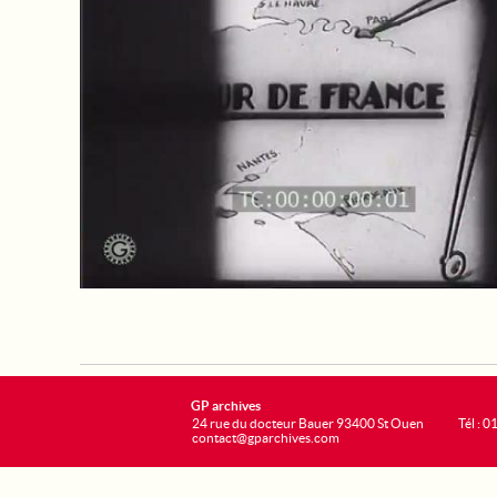
GP archives
24 rue du docteur Bauer 93400 St Ouen
Tél : 0
contact@gparchives.com