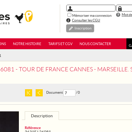
Mot de
Mémoriser ma connexion
Consulter les CGU
Inscription
ONS
NOTRE HISTOIRE
TARIFS ET CGV
NOUS CONTACTER
G
1
26081 - TOUR DE FRANCE CANNES - MARSEILLE.
Document
/ 0
Description
Référence