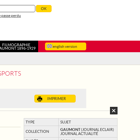
 passe perdu
FILMOGRAPHIE
english version
AUMONT 1896-1929
 SPORTS
IMPRIMER
TYPE
SUJET
GAUMONT
(JOURNAL ECLAIR)
COLLECTION
JOURNAL ACTUALITÉ