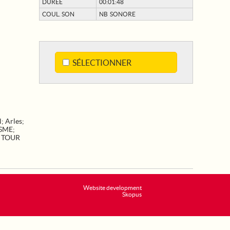
DURÉE
00:01:48
COUL. SON
NB SONORE
SÉLECTIONNER
N
;
Arles
;
SME
;
;
TOUR
Website development
Skopus