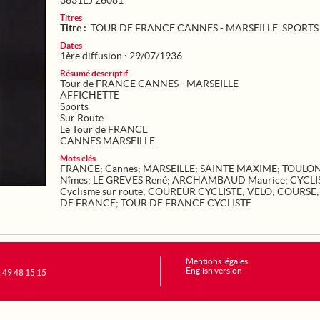
3631EJ 26081
Titres
Titre :
TOUR DE FRANCE CANNES - MARSEILLE. SPORTS
Dates
1ère diffusion : 29/07/1936
Résumé descriptif
Tour de FRANCE CANNES - MARSEILLE
AFFICHETTE
Sports
Sur Route
Le Tour de FRANCE
CANNES MARSEILLE.
Mots clés
FRANCE
;
Cannes
;
MARSEILLE
;
SAINTE MAXIME
;
TOULO
Nîmes
;
LE GREVES René
;
ARCHAMBAUD Maurice
;
CYCLI
Cyclisme sur route
;
COUREUR CYCLISTE
;
VELO
;
COURSE
DE FRANCE
;
TOUR DE FRANCE CYCLISTE
Mentions légales
English version
1 49 48 15 15