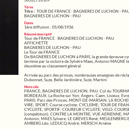
3632EJ 26109
Titres
Titre :
TOUR DE FRANCE : BAGNERES DE LUCHON - PAU
BAGNERES DE LUCHON - PAU
Dates
1ère diffusion : 05/08/1936
Résumé descriptif
Tour de FRANCE : BAGNERES DE LUCHON - PAU
AFFICHETTE
BAGNERES DE LUCHON - PAU
Le Tour de FRANCE
De BAGNERES DE LUCHON à PARIS, la grande épreuve cycl
termine par la victoire de Sylvère Maes, Antonin MAGNE l
deuxième au classement général.
Arrivée au parc des princes, nombreuses enseignes de récl
Dubonnet, Suze, Belle Jardinière, Suze, Martini
Mots clés
FRANCE
;
BAGNERES DE LUCHON
;
PAU
;
Col du TOURM
BORDEAUX
;
La Roche sur Yon
;
Angers
;
Caen
;
Lisieux
;
Evr
PARIS
;
Parc des Princes
;
MONT-DE-MARSAN
;
LA ROCHE
VIRE
;
SPORT
;
Course cycliste
;
CYCLISME
;
TOUR DE FRA
CYCLISTE
;
SPORTIF
;
COUREUR CYCLISTE
;
VELO
;
COURS
(compétition)
;
CONTRE LA MONTRE
;
VUE AERIENNE
;
M
Antonin
;
MAES Sylvere
;
LE GREVES René
;
MEULENBERG E
AMBERG Léo
;
LEDUCQ André
;
MERSCH Arsène