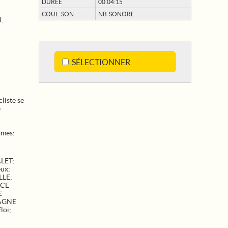
DURÉE
00:04:15
COUL. SON
NB SONORE
.
SÉLECTIONNER
iste se
e
ames:
ALET
;
eux
;
LLE
;
NCE
E
AGNE
loi
;