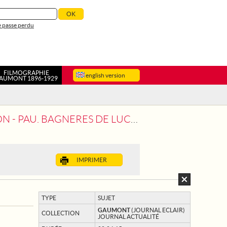
 passe perdu
FILMOGRAPHIE
english version
AUMONT 1896-1929
U. BAGNERES DE LUCHON - PAU
IMPRIMER
TYPE
SUJET
GAUMONT
(JOURNAL ECLAIR)
COLLECTION
JOURNAL ACTUALITÉ