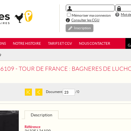
Mot de
Mémoriser ma connexion
Consulter les CGU
Inscription
ONS
NOTRE HISTOIRE
TARIFS ET CGV
NOUS CONTACTER
G
9
6109 - TOUR DE FRANCE : BAGNERES DE LUCHON - PA
Document
/ 0
Description
Référence