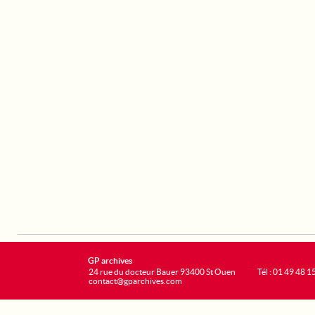
GP archives
24 rue du docteur Bauer 93400 St Ouen
Tél : 01 49 48 1
contact@gparchives.com