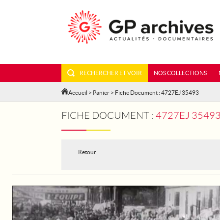
RECHERCHER ET VOIR
NOS COLLECTIONS
Accueil
>
Panier
> Fiche Document : 4727EJ 35493
FICHE DOCUMENT :
4727EJ 35493
Retour