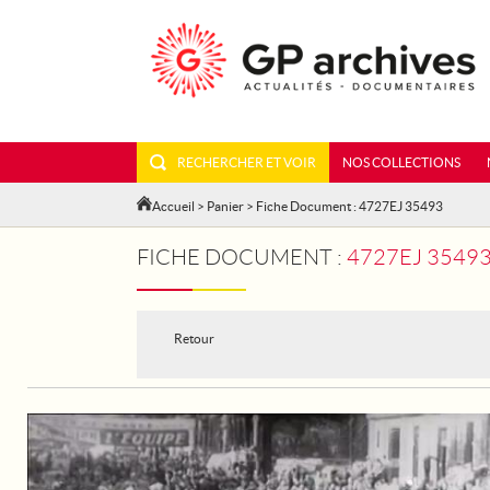
RECHERCHER ET VOIR
NOS COLLECTIONS
Accueil
>
Panier
> Fiche Document : 4727EJ 35493
FICHE DOCUMENT :
4727EJ 35493
Retour