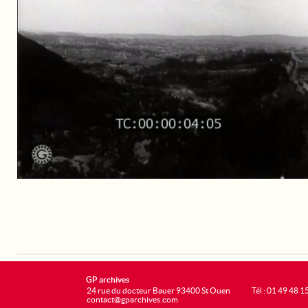
GP archives
24 rue du docteur Bauer 93400 St Ouen
Tél : 01 49 48 1
contact@gparchives.com