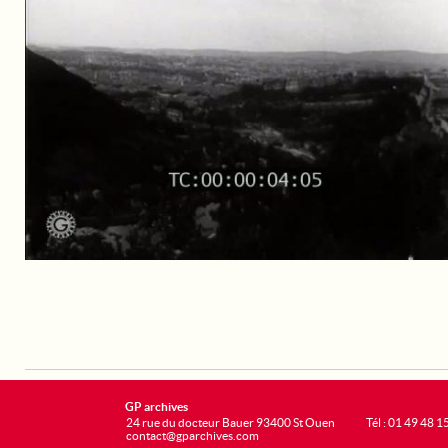
GP archives
24 rue du docteur Bauer 93400 St Ouen
Tél : 01 49 48 1
contact@gparchives.com