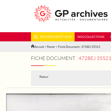
RECHERCHER ET VOIR
NOS COLLECTIONS
Accueil
>
Panier
> Fiche Document : 4728EJ 35521
FICHE DOCUMENT :
4728EJ 3552
Retour