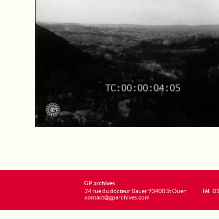
GP archives
24 rue du docteur Bauer 93400 St Ouen
Tél : 0
contact@gparchives.com