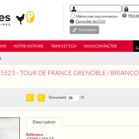
Mot de
Mémoriser ma connexion
Consulter les CGU
Inscription
ONS
NOTRE HISTOIRE
TARIFS ET CGV
NOUS CONTACTER
G
3
35523 - TOUR DE FRANCE GRENOBLE / BRIANC
Document
/ 0
Description
Référence