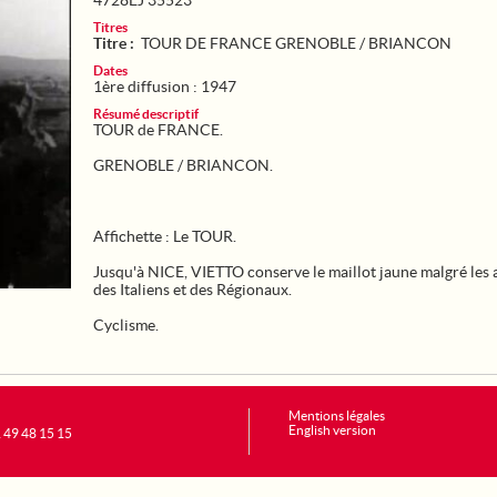
4728EJ 35523
Titres
Titre :
TOUR DE FRANCE GRENOBLE / BRIANCON
Dates
1ère diffusion : 1947
Résumé descriptif
TOUR de FRANCE.
GRENOBLE / BRIANCON.
Affichette : Le TOUR.
Jusqu'à NICE, VIETTO conserve le maillot jaune malgré les 
des Italiens et des Régionaux.
Cyclisme.
Mentions légales
English version
1 49 48 15 15