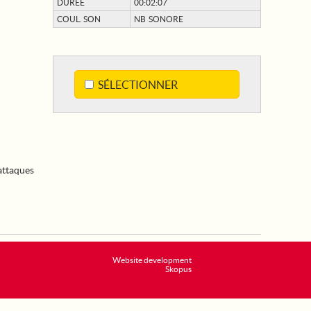
DURÉE
00:02:07
COUL. SON
NB SONORE
SÉLECTIONNER
attaques
Website development
Skopus