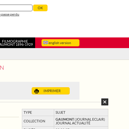
 passe perdu
FILMOGRAPHIE
english version
AUMONT 1896-1929
ON
IMPRIMER
TYPE
SUJET
GAUMONT
(JOURNAL ECLAIR)
COLLECTION
JOURNAL ACTUALITÉ