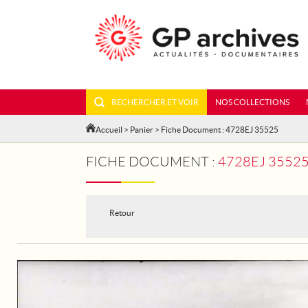
RECHERCHER ET VOIR
NOS COLLECTIONS
Accueil
>
Panier
> Fiche Document : 4728EJ 35525
FICHE DOCUMENT :
4728EJ 3552
Retour