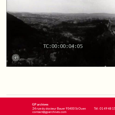
GP archives
24 rue du docteur Bauer 93400 St Ouen
Tél : 01 49 48 1
contact@gparchives.com