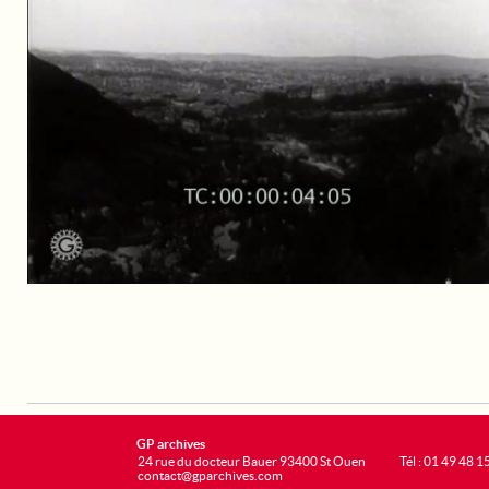
GP archives
24 rue du docteur Bauer 93400 St Ouen
Tél : 01 49 48 1
contact@gparchives.com