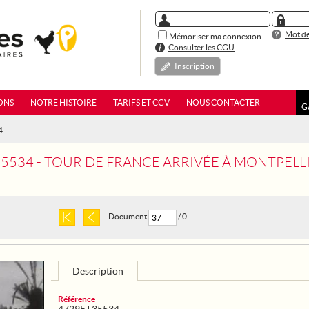
Mot de
Mémoriser ma connexion
Consulter les CGU
Inscription
ONS
NOTRE HISTOIRE
TARIFS ET CGV
NOUS CONTACTER
G
4
35534 - TOUR DE FRANCE ARRIVÉE À MONTPELL
Document
/ 0
Description
Référence