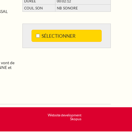
DURÉE
00:02:12
COUL. SON
NB SONORE
SSAL
SÉLECTIONNER
s vont de
NNE et
Website development
Skopus