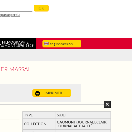
 passe perdu
FILMOGRAPHIE
english version
AUMONT 1896-1929
IER MASSAL
IMPRIMER
TYPE
SUJET
GAUMONT
(JOURNAL ECLAIR)
COLLECTION
JOURNAL ACTUALITÉ