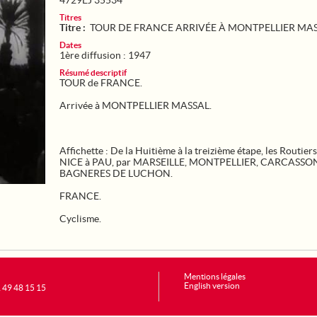
4729EJ 35534
Titres
Titre :
TOUR DE FRANCE ARRIVÉE À MONTPELLIER MA
Dates
1ère diffusion : 1947
Résumé descriptif
TOUR de FRANCE.
Arrivée à MONTPELLIER MASSAL.
Affichette : De la Huitième à la treizième étape, les Routier
NICE à PAU, par MARSEILLE, MONTPELLIER, CARCASSO
BAGNERES DE LUCHON.
FRANCE.
Cyclisme.
Mentions légales
English version
1 49 48 15 15