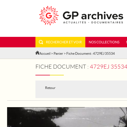
RECHERCHER ET VOIR
NOS COLLECTIONS
Accueil
>
Panier
> Fiche Document : 4729EJ 35534
FICHE DOCUMENT :
4729EJ 3553
Retour