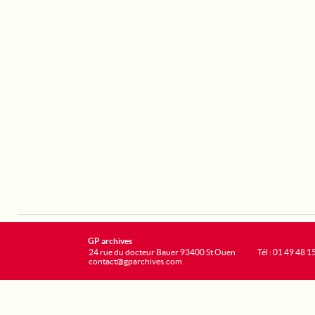
GP archives
24 rue du docteur Bauer 93400 St Ouen
Tél : 01 49 48 1
contact@gparchives.com