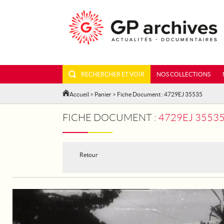
RECHERCHER ET VOIR
NOS COLLECTIONS
Accueil
>
Panier
> Fiche Document : 4729EJ 35535
FICHE DOCUMENT :
4729EJ 35535 - TOUR 
Retour