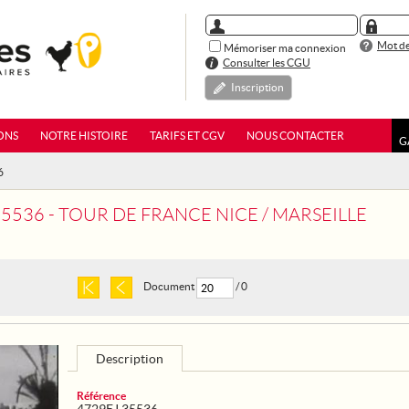
Mot de
Mémoriser ma connexion
Consulter les CGU
Inscription
ONS
NOTRE HISTOIRE
TARIFS ET CGV
NOUS CONTACTER
G
6
35536 - TOUR DE FRANCE NICE / MARSEILLE
Document
/ 0
Description
Référence