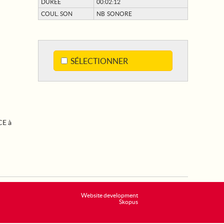
DURÉE
00:02:12
COUL. SON
NB SONORE
SÉLECTIONNER
CE à
Website development
Skopus