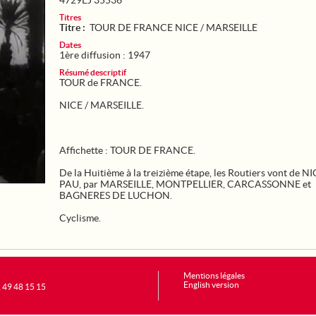
4729EJ 35536
Titres
Titre :
TOUR DE FRANCE NICE / MARSEILLE
Dates
1ère diffusion : 1947
Résumé descriptif
TOUR de FRANCE.
NICE / MARSEILLE.
Affichette : TOUR DE FRANCE.
De la Huitième à la treizième étape, les Routiers vont de NI
PAU, par MARSEILLE, MONTPELLIER, CARCASSONNE et
BAGNERES DE LUCHON.
Cyclisme.
Mentions légales
English version
1 49 48 15 15