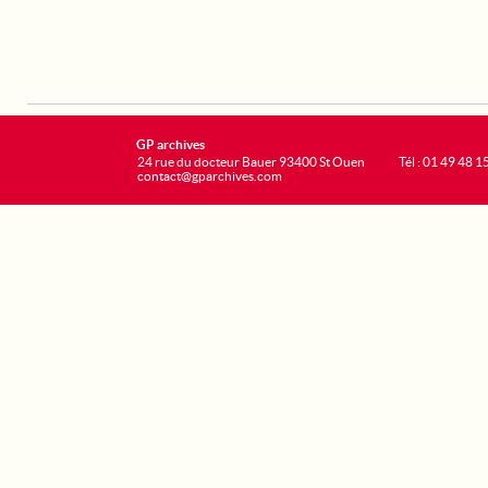
GP archives
24 rue du docteur Bauer 93400 St Ouen
Tél : 01 49 48 1
contact@gparchives.com