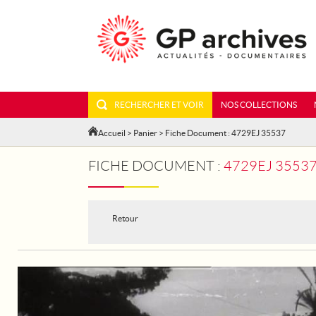
RECHERCHER ET VOIR
NOS COLLECTIONS
Accueil
>
Panier
> Fiche Document : 4729EJ 35537
FICHE DOCUMENT :
4729EJ 35537
Retour