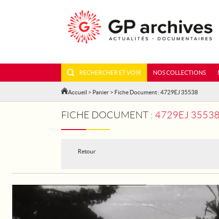
RECHERCHER ET VOIR
NOS COLLECTIONS
Accueil
>
Panier
> Fiche Document : 4729EJ 35538
FICHE DOCUMENT :
4729EJ 3553
Retour