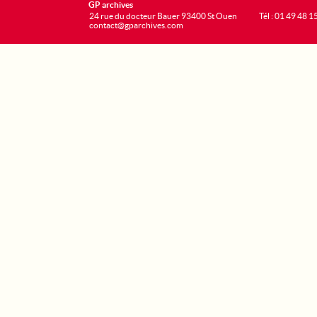
GP archives
24 rue du docteur Bauer 93400 St Ouen
Tél : 01 49 48 1
contact@gparchives.com