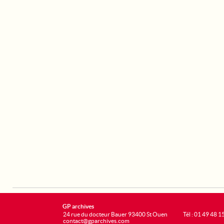
GP archives
24 rue du docteur Bauer 93400 St Ouen
Tél : 01 49 48 1
contact@gparchives.com