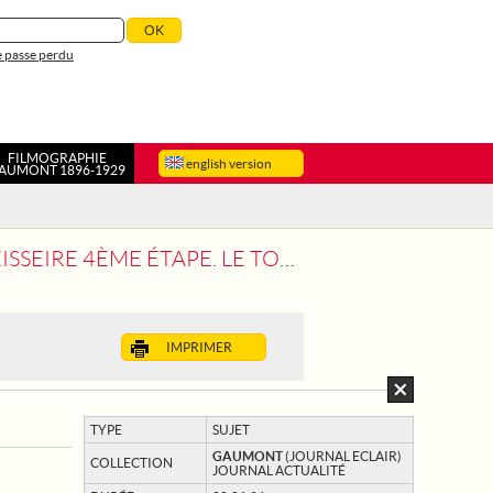
 passe perdu
FILMOGRAPHIE
english version
AUMONT 1896-1929
ÉTAPE. LE TOUR DE FRANCE 1949
IMPRIMER
TYPE
SUJET
GAUMONT
(JOURNAL ECLAIR)
COLLECTION
JOURNAL ACTUALITÉ