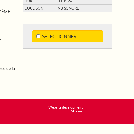
DURÉE
00:01:26
COUL. SON
NB SONORE
 4ÈME
SÉLECTIONNER
.
es de la
Website development
Skopus