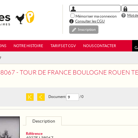
Mot de
Mémoriser ma connexion
Consulter les CGU
Inscription
ONS
NOTRE HISTOIRE
TARIFS ET CGV
NOUS CONTACTER
G
7
067 - TOUR DE FRANCE BOULOGNE ROUEN TEISSEIRE 4ÈME 
Document
/ 0
Description
Référence