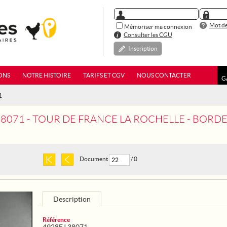
Mot de
Mémoriser ma connexion
Consulter les CGU
Inscription
ONS
NOTRE HISTOIRE
TARIFS ET CGV
NOUS CONTACTER
G
1
38071 - TOUR DE FRANCE LA ROCHELLE - BORDE
Document
/ 0
Description
Référence