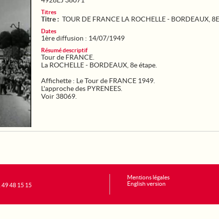
4928EJ 38071
Titres
Titre :
TOUR DE FRANCE LA ROCHELLE - BORDEAUX, 8E
Dates
1ère diffusion : 14/07/1949
Résumé descriptif
Tour de FRANCE.
La ROCHELLE - BORDEAUX, 8e étape.
Affichette : Le Tour de FRANCE 1949.
L'approche des PYRENEES.
Voir 38069.
Mentions légales
English version
1 49 48 15 15