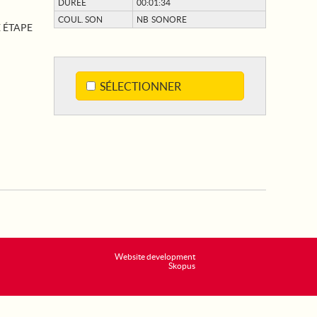
DURÉE
00:01:34
COUL. SON
NB SONORE
 ÉTAPE
SÉLECTIONNER
Website development
Skopus