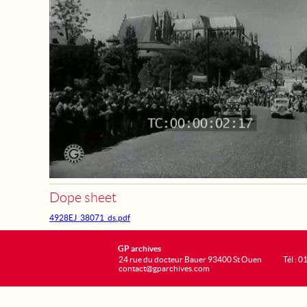
Dope sheet
4928EJ_38071_ds.pdf
GP archives
24 rue du docteur Bauer 93400 St Ouen
Tél : 0
contact@gparchives.com