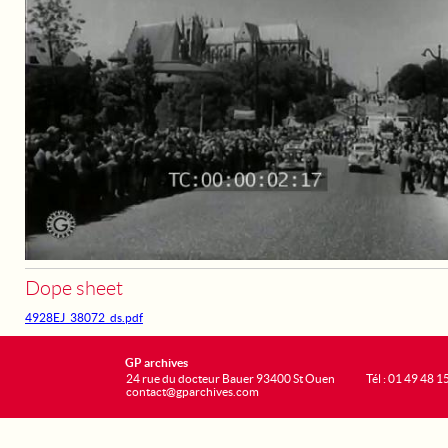
Dope sheet
4928EJ_38072_ds.pdf
GP archives
24 rue du docteur Bauer 93400 St Ouen
Tél : 01 49 48 1
contact@gparchives.com