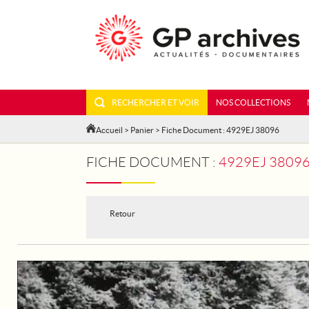
RECHERCHER ET VOIR
NOS COLLECTIONS
Accueil
>
Panier
> Fiche Document : 4929EJ 38096
FICHE DOCUMENT :
4929EJ 3809
Retour