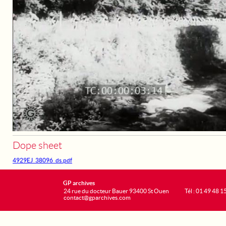
Dope sheet
4929EJ_38096_ds.pdf
GP archives
24 rue du docteur Bauer 93400 St Ouen
Tél : 01 49 48 1
contact@gparchives.com