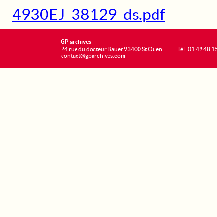
4930EJ_38129_ds.pdf
GP archives
24 rue du docteur Bauer 93400 St Ouen
Tél : 01 49 48 1
contact@gparchives.com