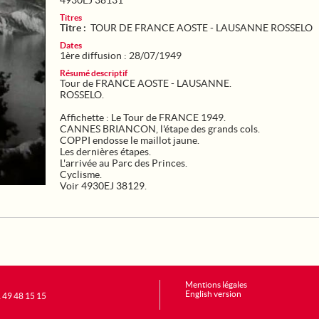
4930EJ 38131
Titres
Titre :
TOUR DE FRANCE AOSTE - LAUSANNE ROSSELO
Dates
1ère diffusion : 28/07/1949
Résumé descriptif
Tour de FRANCE AOSTE - LAUSANNE.
ROSSELO.
Affichette : Le Tour de FRANCE 1949.
CANNES BRIANCON, l'étape des grands cols.
COPPI endosse le maillot jaune.
Les dernières étapes.
L'arrivée au Parc des Princes.
Cyclisme.
Voir 4930EJ 38129.
Mentions légales
English version
1 49 48 15 15