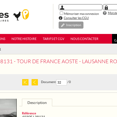
Mot de
Mémoriser ma connexion
Consulter les CGU
Inscription
ONS
NOTRE HISTOIRE
TARIFS ET CGV
NOUS CONTACTER
G
1
38131 - TOUR DE FRANCE AOSTE - LAUSANNE R
Document
/ 0
Description
Référence