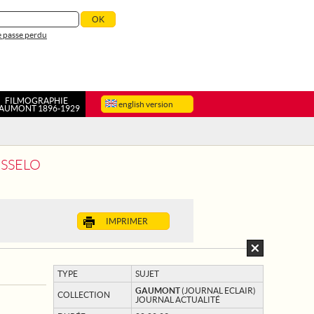
 passe perdu
FILMOGRAPHIE
english version
AUMONT 1896-1929
OSSELO
IMPRIMER
TYPE
SUJET
GAUMONT
(JOURNAL ECLAIR)
COLLECTION
JOURNAL ACTUALITÉ