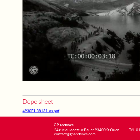
Dope sheet
4930EJ_38131_ds.pdf
GP archives
24 rue du docteur Bauer 93400 St Ouen
Tél : 0
contact@gparchives.com