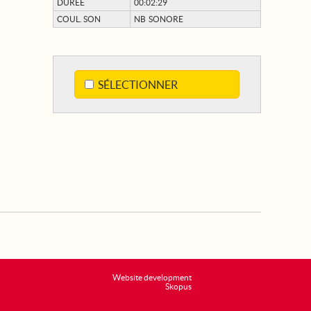
DURÉE
00:02:29
COUL. SON
NB SONORE
SÉLECTIONNER
Website development
Skopus