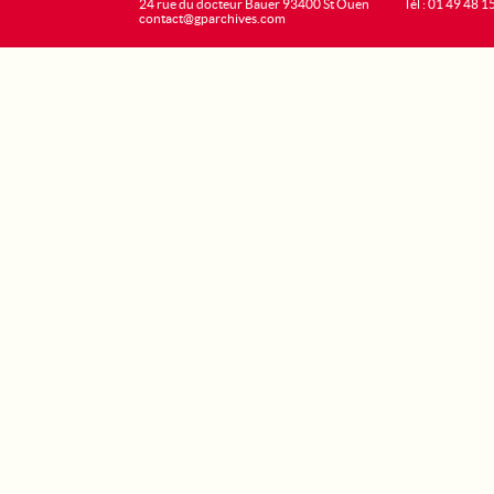
24 rue du docteur Bauer 93400 St Ouen
Tél : 01 49 48 1
contact@gparchives.com