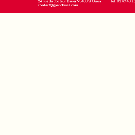
24 rue du docteur Bauer 93400 St Ouen
Tél : 01 49 48 1
contact@gparchives.com