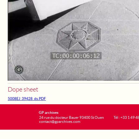
Dope sheet
5008EJ_39428_ds.PDF
GP archives
24 rue du docteur Bauer 93400 St Ouen
Tél : +33 1 49 4
contact@gparchives.com