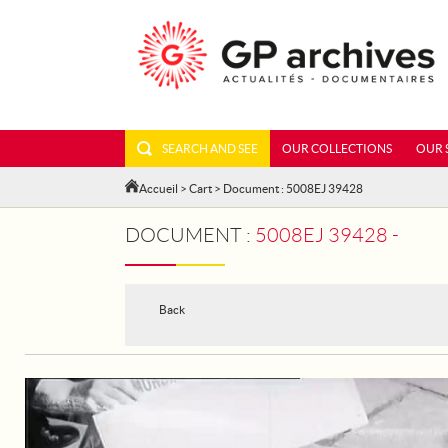
SEARCH AND SEE
OUR COLLECTIONS
OUR 
Accueil
>
Cart
> Document : 5008EJ 39428
DOCUMENT :
5008EJ 39428 -
Back