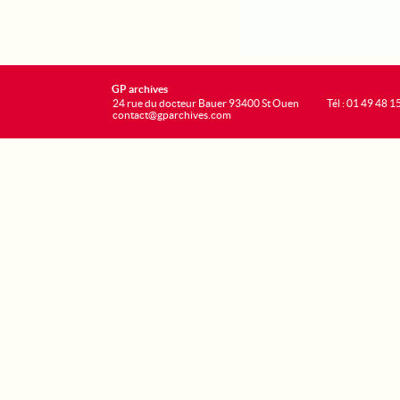
GP archives
24 rue du docteur Bauer 93400 St Ouen
Tél : 01 49 48 1
contact@gparchives.com